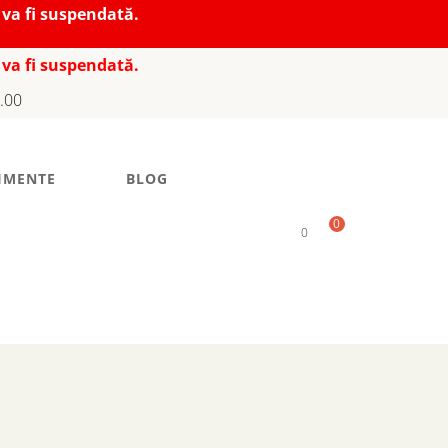
 va fi suspendată.
 va fi suspendată.
7.00
IMENTE
BLOG
0
0