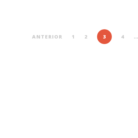
INȚUL S.D. URUSOV
De
SLAVOJ ŽIŽEK
De
HEINR
ANTERIOR
1
2
3
4