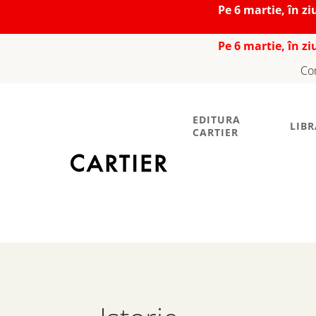
Pe 6 martie, în z
Pe 6 martie, în z
Co
EDITURA
LIBR
CARTIER