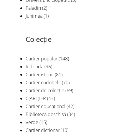
Univers Enciclopedic
(5)
De
PR
Paladin
(2)
Junimea
(1)
Colecție
Cartier popular
(148)
Rotonda
(96)
Cartier istoric
(81)
Cartier codobelc
(70)
Cartier de colecție
(69)
C(ART)IER
(43)
Cartier educațional
(42)
Biblioteca deschisă
(34)
Verde
(15)
Cartier dicționar
(10)