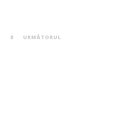
ICH STIEHLER
KLAUS
BOCHMANN
…
8
URMĂTORUL