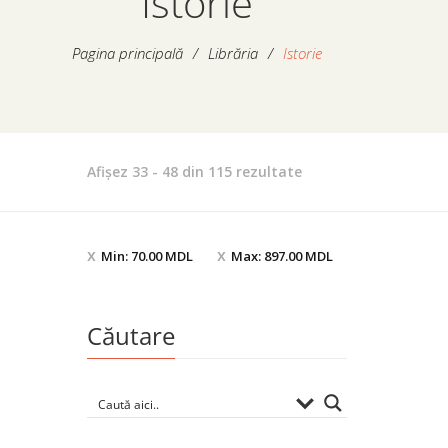
Istorie
Pagina principală
/
Librăria
/
Istorie
Sortat
Afișez 33 - 48 din 115 rezultate
după
cele
mai
Min:
70.00
MDL
Max:
897.00
MDL
recente
Căutare