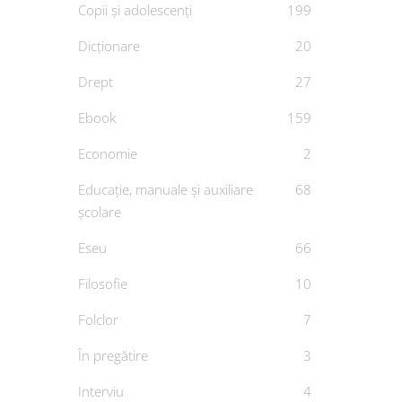
Copii și adolescenți
199
Dicționare
20
Drept
27
Ebook
159
Economie
2
Educație, manuale și auxiliare
68
școlare
Er
Eseu
66
De
Filosofie
10
Folclor
7
În pregătire
3
Interviu
4