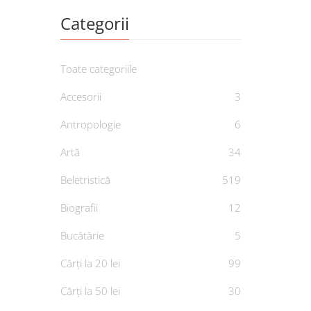
Categorii
Toate categoriile
Accesorii
3
Antropologie
6
Artă
34
Para
Beletristică
519
D
Biografii
12
Bucătărie
5
Cărți la 20 lei
99
Cărți la 50 lei
30