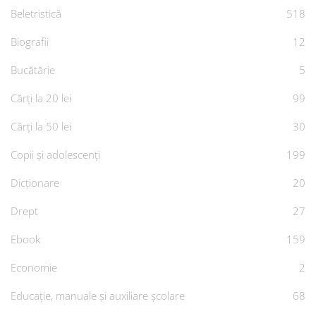
Beletristică
518
Biografii
12
Bucătărie
5
Cărți la 20 lei
99
Cărți la 50 lei
30
Copii și adolescenți
199
Dicționare
20
Drept
27
Ebook
159
Economie
2
Educație, manuale și auxiliare școlare
68