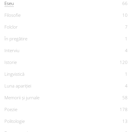
Eseu
66
Filosofie
10
Folclor
7
În pregătire
1
Interviu
4
Istorie
120
Lingvistică
1
Luna apariției
4
Memorii și jurnale
58
Poezie
178
Politologie
13