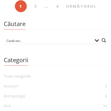
1
2
…
4
URMĂTORUL
Căutare
Categorii
Toate categoriile
Accesorii
3
Antropologie
6
Artă
34