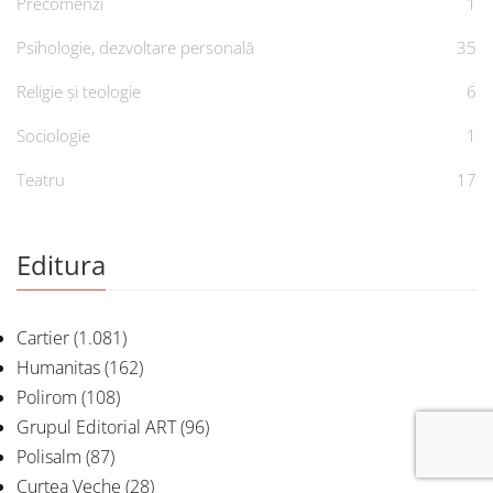
Precomenzi
1
Psihologie, dezvoltare personală
35
Religie și teologie
6
Sociologie
1
Teatru
17
Editura
Cartier
(1.081)
Humanitas
(162)
Polirom
(108)
Grupul Editorial ART
(96)
Polisalm
(87)
Curtea Veche
(28)