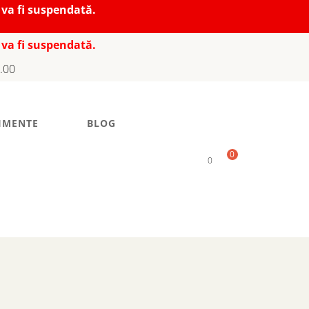
 va fi suspendată.
 va fi suspendată.
7.00
IMENTE
BLOG
0
0