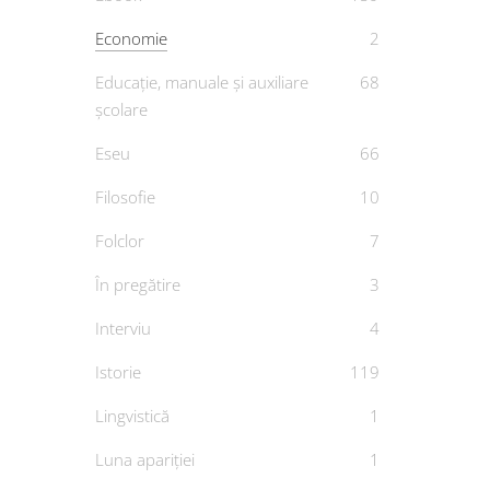
Economie
2
Educație, manuale și auxiliare
68
școlare
Eseu
66
Filosofie
10
Folclor
7
În pregătire
3
Interviu
4
Istorie
119
Lingvistică
1
Luna apariției
1