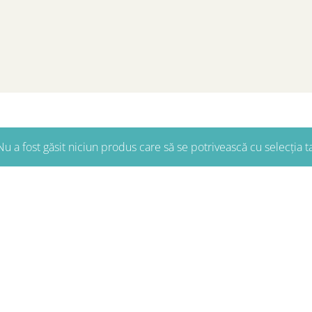
u a fost găsit niciun produs care să se potrivească cu selecția t