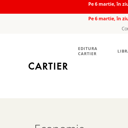
Pe 6 martie, în z
Pe 6 martie, în z
Co
EDITURA
LIBR
CARTIER