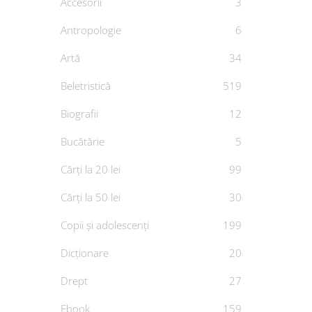
Accesorii
3
Antropologie
6
Artă
34
Beletristică
519
Biografii
12
Bucătărie
5
Cărți la 20 lei
99
Cărți la 50 lei
30
Copii și adolescenți
199
Dicționare
20
Drept
27
Ebook
159