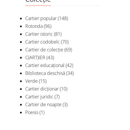
Cartier popular
(148)
Rotonda
(96)
Cartier istoric
(81)
Cartier codobelc
(70)
Cartier de colecție
(69)
C(ART)IER
(43)
Cartier educațional
(42)
Biblioteca deschisă
(34)
Verde
(15)
Cartier dicționar
(10)
Cartier juridic
(7)
Cartier de noapte
(3)
Poesis
(1)