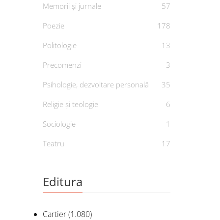
Memorii și jurnale
57
Poezie
178
Politologie
13
Precomenzi
3
Psihologie, dezvoltare personală
35
Religie și teologie
6
Sociologie
1
Teatru
17
Editura
Cartier
(1.080)