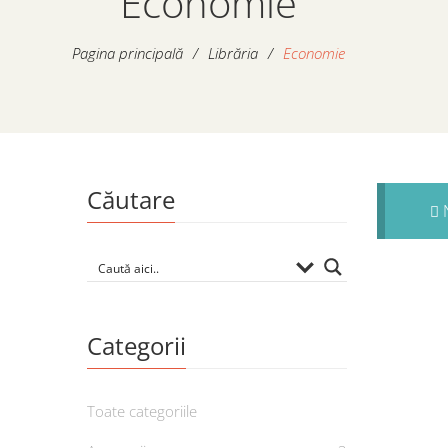
Economie
Pagina principală
/
Librăria
/
Economie
Căutare
N
Categorii
Toate categoriile