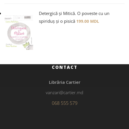
Detergică și Mitică. O poveste cu un
spiriduș și o pisică
199.00
MDL
CONTACT
Librăria Cartier
vanzari@cartier.md
068 555 579