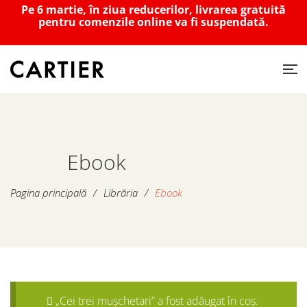
Pe 6 martie, în ziua reducerilor, livrarea gratuită
pentru comenzile online va fi suspendată.
Ebook
Pagina principală
/
Librăria
/
Ebook
„Cei trei mușchetari” a fost adăugat în coș.