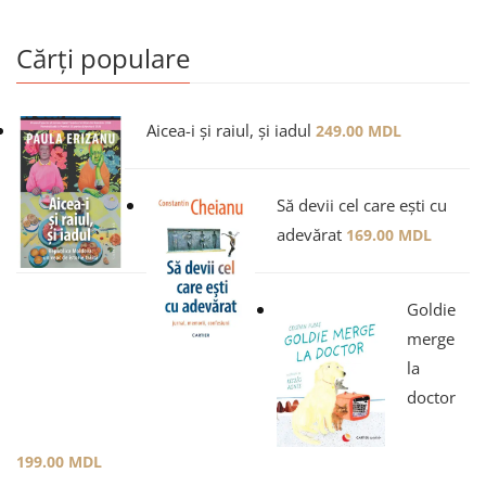
Cărți populare
Aicea-i și raiul, și iadul
249.00
MDL
Să devii cel care ești cu
adevărat
169.00
MDL
Goldie
merge
la
doctor
199.00
MDL