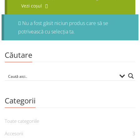
Vezi coșul
Nu a fost găsit niciun produs care să se
potrivească cu selecția ta.
Căutare
Categorii
Toate categoriile
Accesorii
3