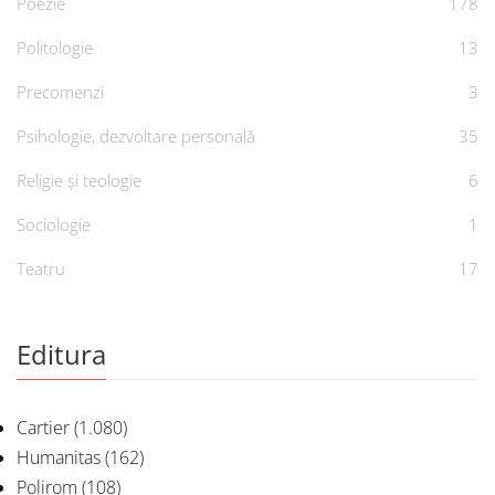
Poezie
178
Politologie
13
Precomenzi
3
Psihologie, dezvoltare personală
35
Religie și teologie
6
Sociologie
1
Teatru
17
Editura
Cartier
(1.080)
Humanitas
(162)
Polirom
(108)