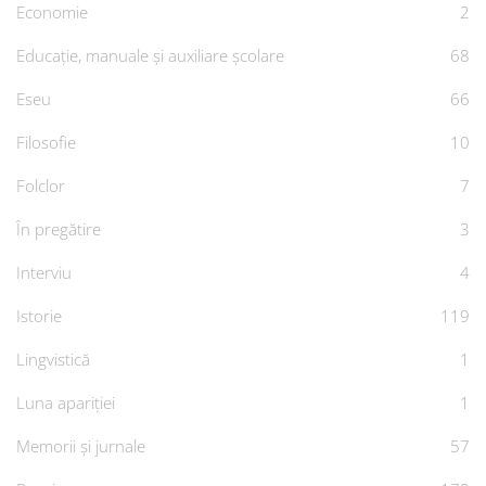
Economie
2
Educație, manuale și auxiliare școlare
68
Eseu
66
Filosofie
10
Folclor
7
În pregătire
3
Interviu
4
Istorie
119
Lingvistică
1
Luna apariției
1
Memorii și jurnale
57