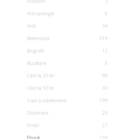
Accesorii
3
Antropologie
6
Artă
34
Beletristică
519
Biografii
12
Bucătărie
5
Cărți la 20 lei
99
Cărți la 50 lei
30
Copii și adolescenți
199
Dicționare
20
Drept
27
Ebook
159