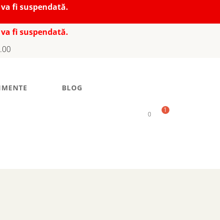
 va fi suspendată.
 va fi suspendată.
7.00
IMENTE
BLOG
1
0