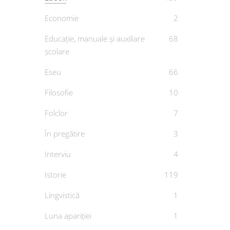
Economie
2
Educație, manuale și auxiliare
68
școlare
Eseu
66
Filosofie
10
Folclor
7
În pregătire
3
Interviu
4
Istorie
119
Lingvistică
1
Luna apariției
1