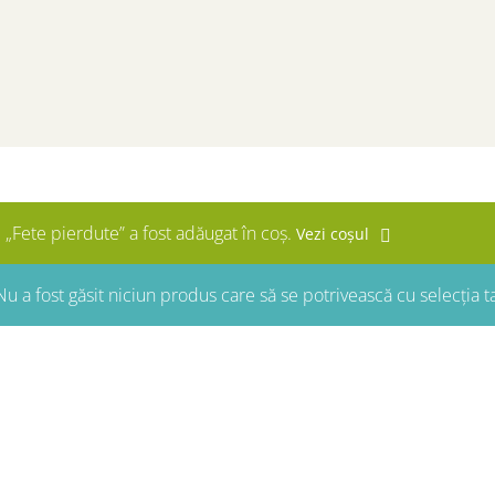
„Fete pierdute” a fost adăugat în coș.
Vezi coșul
u a fost găsit niciun produs care să se potrivească cu selecția t