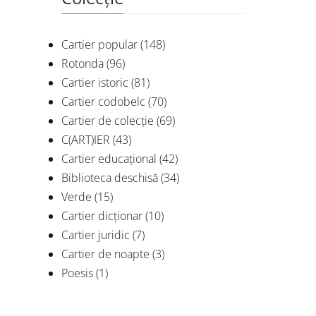
Cartier popular
(148)
Rotonda
(96)
Cartier istoric
(81)
Cartier codobelc
(70)
Cartier de colecție
(69)
C(ART)IER
(43)
Cartier educațional
(42)
Biblioteca deschisă
(34)
Verde
(15)
Cartier dicționar
(10)
Cartier juridic
(7)
Cartier de noapte
(3)
Poesis
(1)