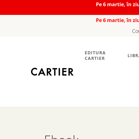
Pe 6 martie, în z
Pe 6 martie, în z
Co
EDITURA
LIBR
CARTIER