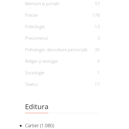
Memorii și jurnale
57
Poezie
178
Politologie
13
Precomenzi
3
Psihologie, dezvoltare personală
35
Religie și teologie
6
Sociologie
1
Teatru
17
Editura
Cartier
(1.080)