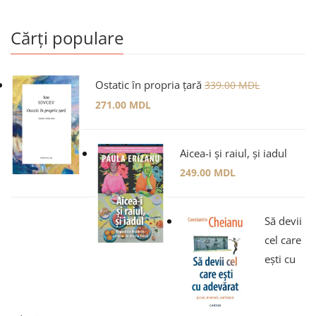
Cărți populare
Ostatic în propria țară
339.00
MDL
271.00
MDL
Aicea-i și raiul, și iadul
249.00
MDL
Să devii
cel care
ești cu