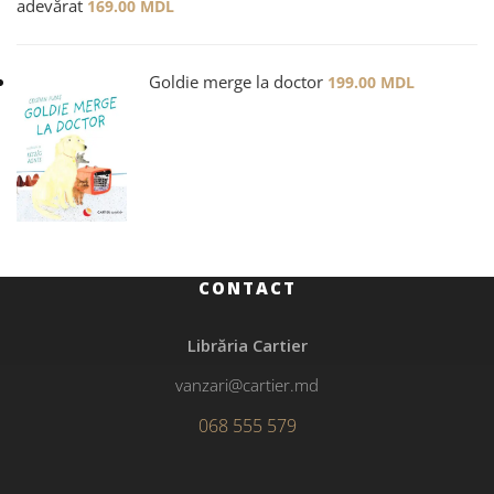
adevărat
169.00
MDL
Goldie merge la doctor
199.00
MDL
CONTACT
Librăria Cartier
vanzari@cartier.md
068 555 579