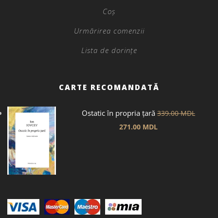
Coș
Urmărirea comenzii
Lista de dorințe
CARTE RECOMANDATĂ
Ostatic în propria țară
339.00
MDL
271.00
MDL