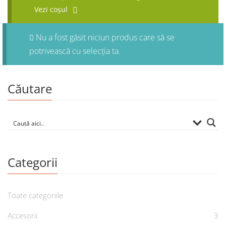
Vezi coșul
Nu a fost găsit niciun produs care să se
potrivească cu selecția ta.
Căutare
Categorii
Toate categoriile
Accesorii
3