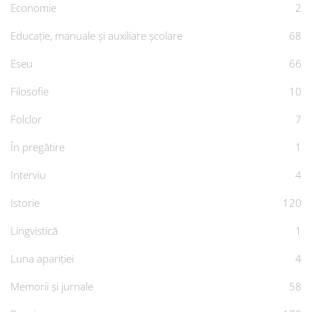
Economie
2
Educație, manuale și auxiliare școlare
68
Eseu
66
Filosofie
10
Folclor
7
În pregătire
1
Interviu
4
Istorie
120
Lingvistică
1
Luna apariției
4
Memorii și jurnale
58