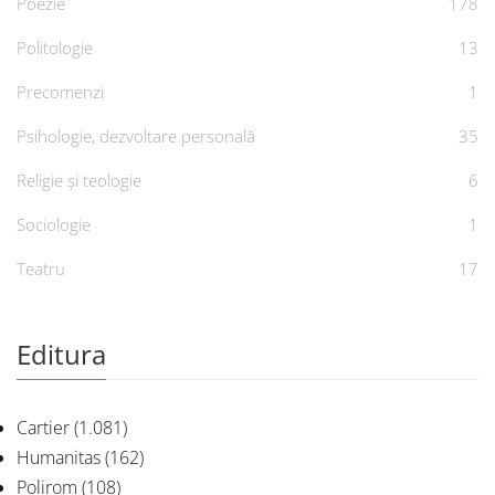
Poezie
178
Politologie
13
Precomenzi
1
Psihologie, dezvoltare personală
35
Religie și teologie
6
Sociologie
1
Teatru
17
Editura
Cartier
(1.081)
Humanitas
(162)
Polirom
(108)