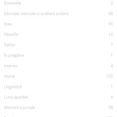
Economie
2
Educație, manuale și auxiliare școlare
68
Eseu
66
Filosofie
10
Folclor
7
În pregătire
1
Interviu
4
Istorie
120
Lingvistică
1
Luna apariției
4
Memorii și jurnale
58