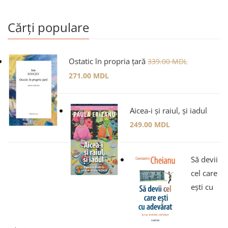
Cărți populare
Ostatic în propria țară
339.00
MDL
271.00
MDL
Aicea-i și raiul, și iadul
249.00
MDL
Să devii
cel care
ești cu