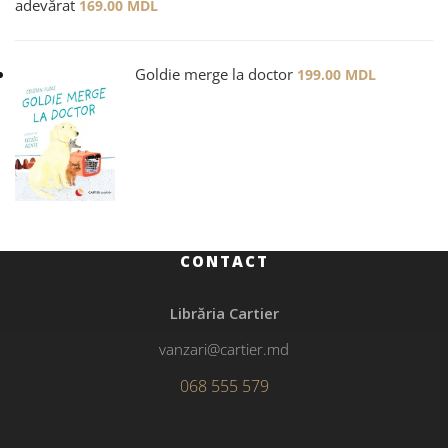
adevărat
169.00
MDL
Goldie merge la doctor
199.00
MDL
CONTACT
Librăria Cartier
vanzari@cartier.md
068 555 579