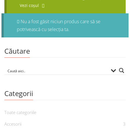
Vezi coșul
Nu a fost găsit niciun produs care să se
potrivească cu selecția ta.
Căutare
Categorii
Toate categoriile
Accesorii
3