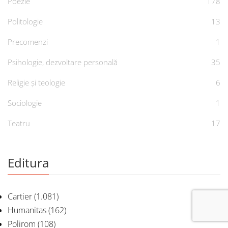
Poezie
178
Politologie
13
Precomenzi
1
Psihologie, dezvoltare personală
35
Religie și teologie
6
Sociologie
1
Teatru
17
Editura
Cartier
(1.081)
Humanitas
(162)
Polirom
(108)