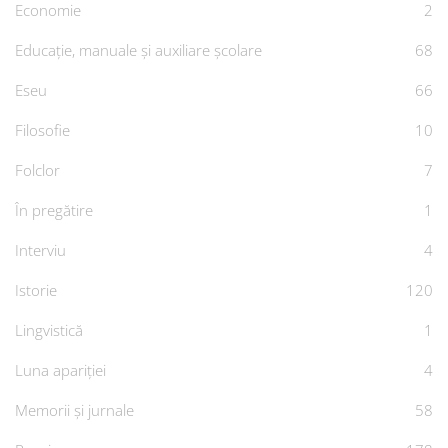
Economie
2
Educație, manuale și auxiliare școlare
68
Eseu
66
Filosofie
10
Folclor
7
În pregătire
1
Interviu
4
Istorie
120
Lingvistică
1
Luna apariției
4
Memorii și jurnale
58