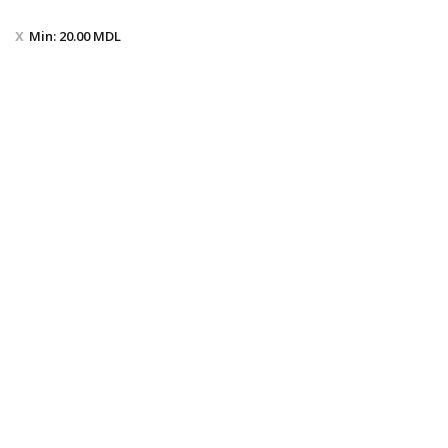
Min:
20.00
MDL