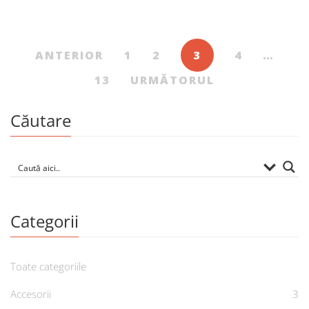
De
ERICH KÄSTNER
ANTERIOR
1
2
3
4
…
13
URMĂTORUL
Căutare
Categorii
Toate categoriile
Accesorii
3