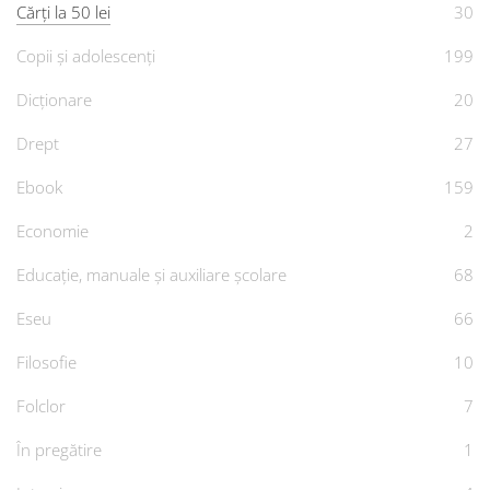
Cărți la 50 lei
30
Copii și adolescenți
199
Dicționare
20
Drept
27
Ebook
159
Economie
2
Educație, manuale și auxiliare școlare
68
Eseu
66
Filosofie
10
Folclor
7
În pregătire
1