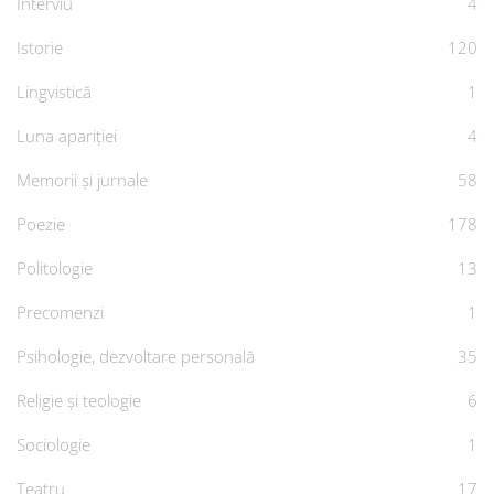
Interviu
4
Istorie
120
Lingvistică
1
Luna apariției
4
Memorii și jurnale
58
Poezie
178
Politologie
13
Precomenzi
1
Psihologie, dezvoltare personală
35
Religie și teologie
6
Sociologie
1
Teatru
17