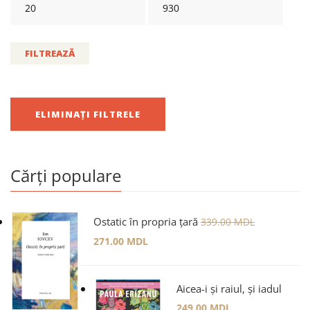
FILTREAZĂ
ELIMINAȚI FILTRELE
Cărți populare
Ostatic în propria țară
339.00
MDL
271.00
MDL
Aicea-i și raiul, și iadul
249.00
MDL