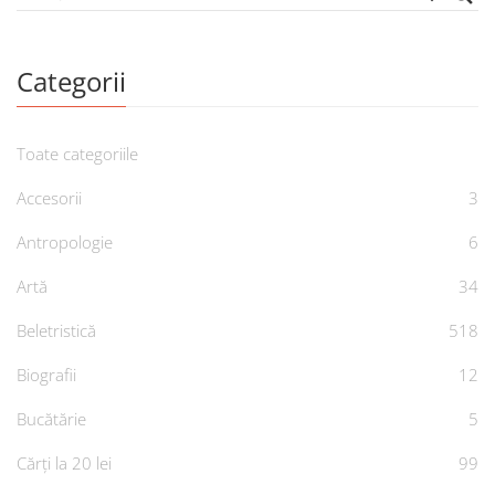
Categorii
Toate categoriile
Accesorii
3
Antropologie
6
Artă
34
Beletristică
518
Biografii
12
Bucătărie
5
Cărți la 20 lei
99