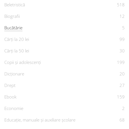
Beletristică
518
Biografii
12
Bucătărie
5
Cărți la 20 lei
99
Cărți la 50 lei
30
Copii și adolescenți
199
Dicționare
20
Drept
27
Ebook
159
Economie
2
Educație, manuale și auxiliare școlare
68