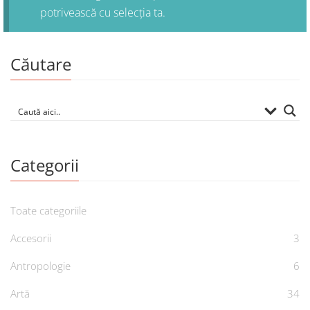
potrivească cu selecția ta.
Căutare
Categorii
Toate categoriile
Accesorii
3
Antropologie
6
Artă
34