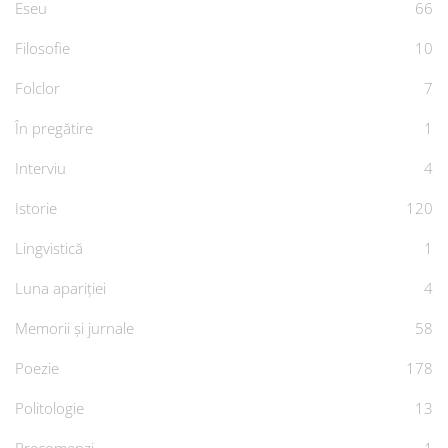
Eseu
66
Filosofie
10
Folclor
7
În pregătire
1
Interviu
4
Istorie
120
Lingvistică
1
Luna apariției
4
Memorii și jurnale
58
Poezie
178
Politologie
13