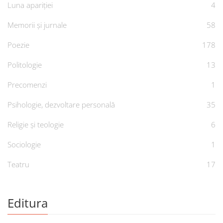
Luna apariției
4
Memorii și jurnale
58
Poezie
178
Politologie
13
Precomenzi
1
Psihologie, dezvoltare personală
35
Religie și teologie
6
Sociologie
1
Teatru
17
Editura