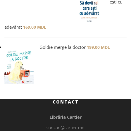
ești cu
adevărat
169.00
MDL
Goldie merge la doctor
199.00
MDL
CONTACT
Librăria Cartier
vanzari@cartier.md