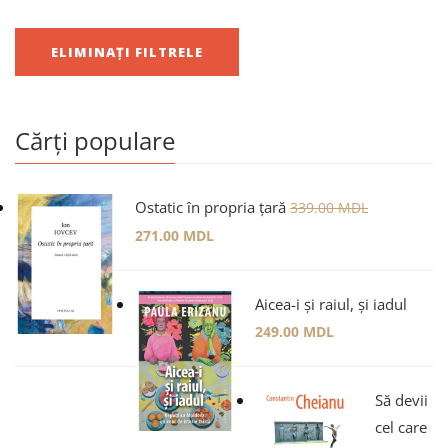
ELIMINAȚI FILTRELE
Cărți populare
Ostatic în propria țară
339.00
MDL
271.00
MDL
Aicea-i și raiul, și iadul
249.00
MDL
Să devii
cel care