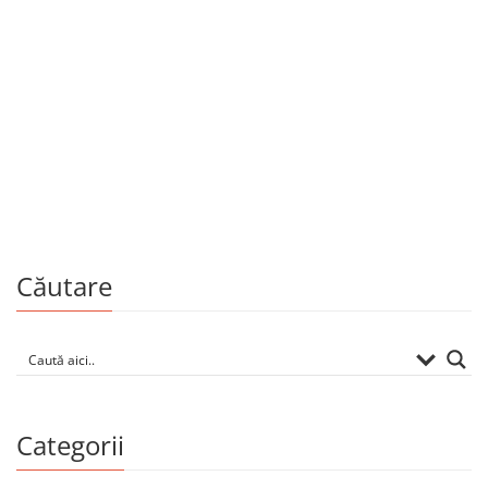
Artă
999.00
MDL
Moldova: People, places, food and wine
De
ANGELA BRAȘOVEANU
Căutare
Categorii