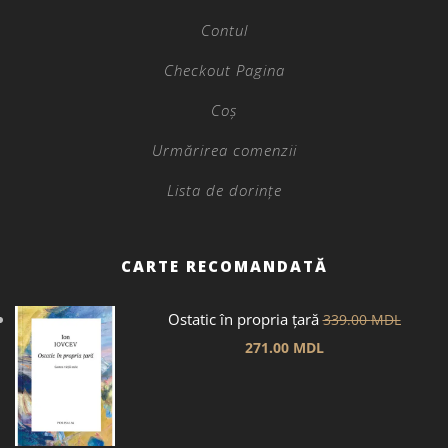
Contul
Checkout Pagina
Coș
Urmărirea comenzii
Lista de dorințe
CARTE RECOMANDATĂ
Ostatic în propria țară
339.00
MDL
271.00
MDL