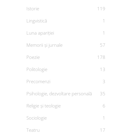
Istorie
119
Lingvistică
1
Luna apariției
1
Memorii și jurnale
57
Poezie
178
Politologie
13
Precomenzi
3
Psihologie, dezvoltare personală
35
Religie și teologie
6
Sociologie
1
Teatru
17