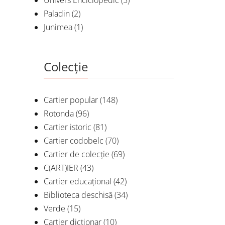
Univers Enciclopedic
(5)
Paladin
(2)
Junimea
(1)
Colecție
Cartier popular
(148)
Rotonda
(96)
Cartier istoric
(81)
Cartier codobelc
(70)
Cartier de colecție
(69)
C(ART)IER
(43)
Cartier educațional
(42)
Biblioteca deschisă
(34)
Verde
(15)
Cartier dicționar
(10)