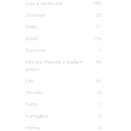
Copii și adolescenți
199
Dicționare
20
Drept
27
Ebook
159
Economie
2
Educație, manuale și auxiliare
68
școlare
Eseu
66
Un
Filosofie
10
De
Folclor
7
În pregătire
3
Interviu
4