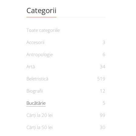
Categorii
Toate categoriile
Accesorii
3
Antropologie
6
Artă
34
Mol
Beletristică
519
place
Biografii
12
De
AN
Bucătărie
5
Cărți la 20 lei
99
Cărți la 50 lei
30