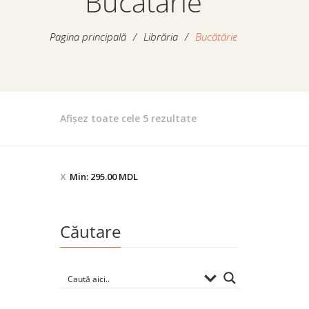
Bucătărie
Pagina principală
/
Librăria
/
Bucătărie
Sortat
Afișez toate cele 5 rezultate
după
preț:
de
Min:
295.00
MDL
la
mare
la
Căutare
mic