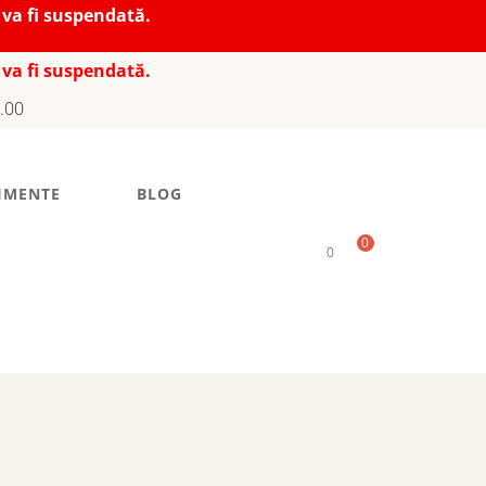
 va fi suspendată.
 va fi suspendată.
7.00
IMENTE
BLOG
0
0