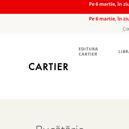
Pe 6 martie, în z
Pe 6 martie, în z
Co
EDITURA
LIBR
CARTIER