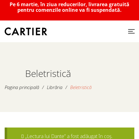
Pe 6 martie, în ziua reducerilor, livrarea gratuită
pentru comenzile online va fi suspendată.
Beletristică
Pagina principală
/
Librăria
/
Beletristică
„Lectura lui Dante” a fost adăugat în coș.