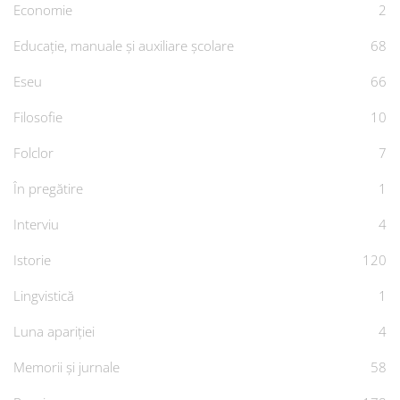
Economie
2
Educație, manuale și auxiliare școlare
68
Eseu
66
Filosofie
10
Folclor
7
În pregătire
1
Interviu
4
Istorie
120
Lingvistică
1
Luna apariției
4
Memorii și jurnale
58