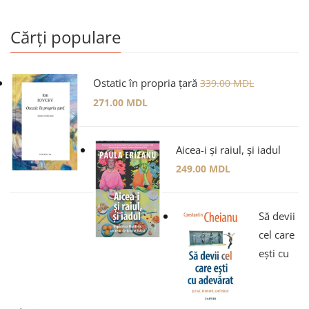
Cărți populare
Ostatic în propria țară
339.00
MDL
271.00
MDL
Aicea-i și raiul, și iadul
249.00
MDL
Să devii
cel care
ești cu