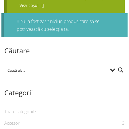
Vezi coșul
Nu a fost găsit niciun produs care să se
potrivească cu selecția ta.
Căutare
Categorii
Toate categoriile
Accesorii
3