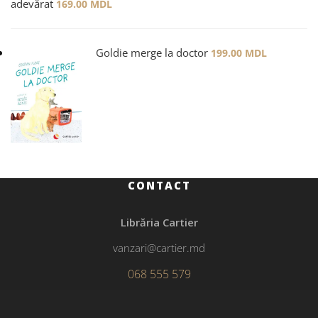
adevărat
169.00
MDL
Goldie merge la doctor
199.00
MDL
CONTACT
Librăria Cartier
vanzari@cartier.md
068 555 579