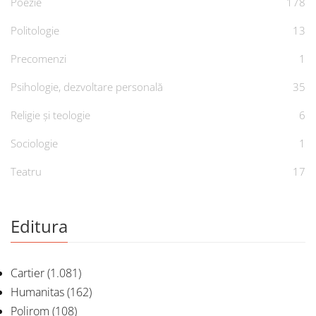
Poezie
178
Politologie
13
Precomenzi
1
Psihologie, dezvoltare personală
35
Religie și teologie
6
Sociologie
1
Teatru
17
Editura
Cartier
(1.081)
Humanitas
(162)
Polirom
(108)