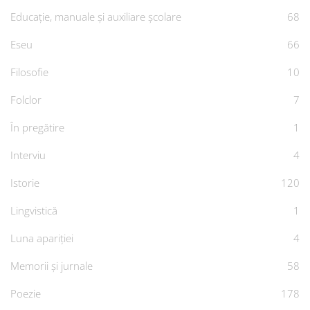
Educație, manuale și auxiliare școlare
68
Eseu
66
Filosofie
10
Folclor
7
În pregătire
1
Interviu
4
Istorie
120
Lingvistică
1
Luna apariției
4
Memorii și jurnale
58
Poezie
178