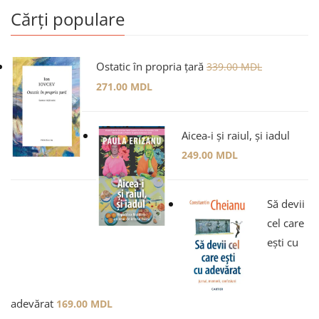
Cărți populare
Ostatic în propria țară
339.00
MDL
271.00
MDL
Aicea-i și raiul, și iadul
249.00
MDL
Să devii
cel care
ești cu
adevărat
169.00
MDL