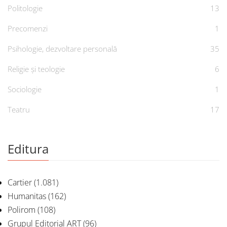
Politologie
13
Precomenzi
1
Psihologie, dezvoltare personală
35
Religie și teologie
6
Sociologie
1
Teatru
17
Editura
Cartier
(1.081)
Humanitas
(162)
Polirom
(108)
Grupul Editorial ART
(96)