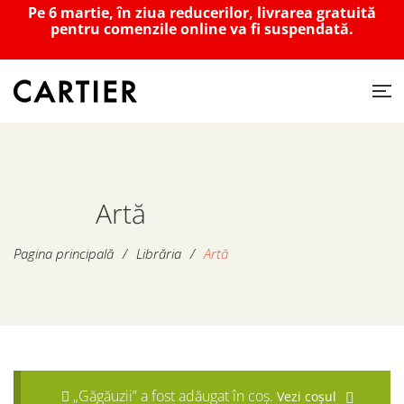
Pe 6 martie, în ziua reducerilor, livrarea gratuită
pentru comenzile online va fi suspendată.
Artă
Pagina principală
/
Librăria
/
Artă
„Găgăuzii” a fost adăugat în coș.
Vezi coșul