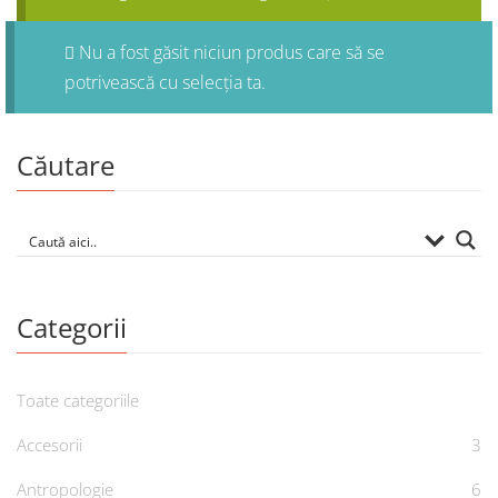
Nu a fost găsit niciun produs care să se
potrivească cu selecția ta.
Căutare
Categorii
Toate categoriile
Accesorii
3
Antropologie
6