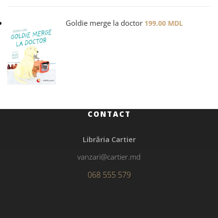
Goldie merge la doctor
199.00
MDL
CONTACT
Librăria Cartier
vanzari@cartier.md
068 555 579