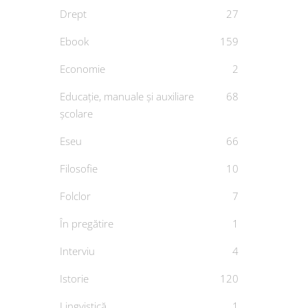
Drept
27
Ebook
159
Economie
2
Educație, manuale și auxiliare
68
școlare
Eseu
66
aici
Filosofie
10
mo
Folclor
7
D
În pregătire
1
Interviu
4
Istorie
120
Lingvistică
1