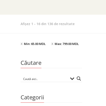
Afișez 1 - 16 din 136 de rezultate
Min:
65.00
MDL
Max:
799.00
MDL
Căutare
Categorii