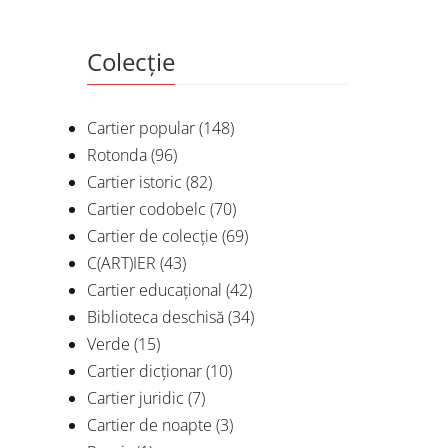
Colecție
Cartier popular
(148)
Rotonda
(96)
Cartier istoric
(82)
Cartier codobelc
(70)
Cartier de colecție
(69)
C(ART)IER
(43)
Cartier educațional
(42)
Biblioteca deschisă
(34)
Verde
(15)
Cartier dicționar
(10)
Cartier juridic
(7)
Cartier de noapte
(3)