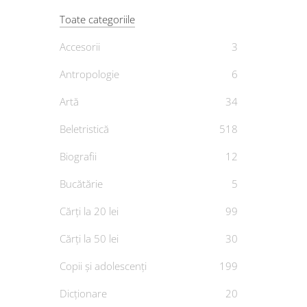
Toate categoriile
Accesorii
3
Antropologie
6
Artă
34
„Stat
Beletristică
518
folo
Biografii
12
De
Bucătărie
5
Cărți la 20 lei
99
Cărți la 50 lei
30
Copii și adolescenți
199
Dicționare
20