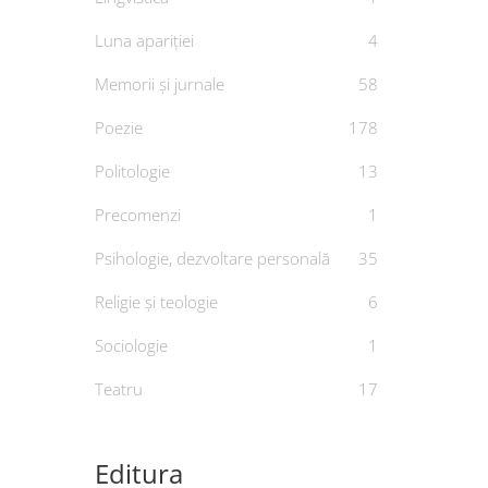
Luna apariției
4
Memorii și jurnale
58
Poezie
178
Politologie
13
Precomenzi
1
Psihologie, dezvoltare personală
35
A
Religie și teologie
6
De
S
Sociologie
1
Teatru
17
Editura