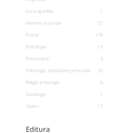
Luna apariției
1
Memorii și jurnale
57
Poezie
178
Politologie
13
Precomenzi
3
Psihologie, dezvoltare personală
35
Religie și teologie
6
Sociologie
1
E
Teatru
17
De
MA
Editura