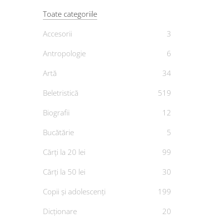
Toate categoriile
Accesorii
3
Mem
Antropologie
6
Artă
34
Boa
Beletristică
519
D
Biografii
12
Bucătărie
5
Cărți la 20 lei
99
Cărți la 50 lei
30
Copii și adolescenți
199
Dicționare
20