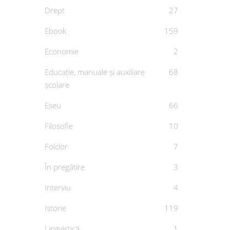
Drept
27
Ebook
159
Economie
2
Educație, manuale și auxiliare
68
școlare
Cop
Eseu
66
Filosofie
10
Gol
Folclor
7
De
În pregătire
3
Interviu
4
Istorie
119
Lingvistică
1