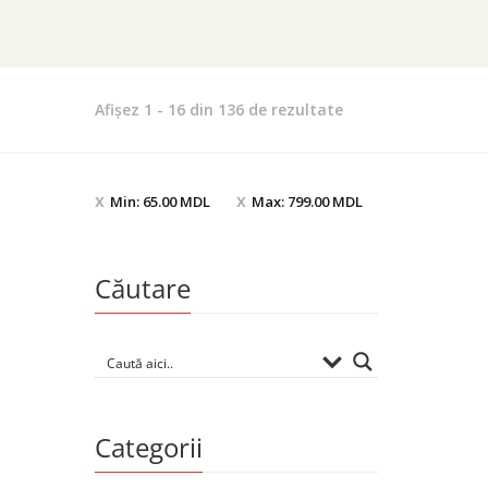
Sortat
Afișez 1 - 16 din 136 de rezultate
după
cele
mai
Min:
65.00
MDL
Max:
799.00
MDL
recente
Căutare
Categorii