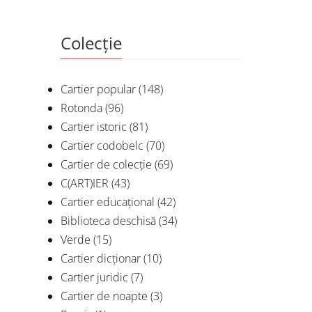
Colecție
Cartier popular
(148)
Rotonda
(96)
Cartier istoric
(81)
Cartier codobelc
(70)
Cartier de colecție
(69)
C(ART)IER
(43)
Cartier educațional
(42)
Biblioteca deschisă
(34)
Verde
(15)
Cartier dicționar
(10)
Cartier juridic
(7)
Cartier de noapte
(3)