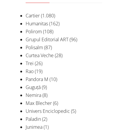
Cartier
(1.080)
Humanitas
(162)
Polirom
(108)
Grupul Editorial ART
(96)
Polisalm
(87)
Curtea Veche
(28)
Trei
(26)
Rao
(19)
Pandora M
(10)
Mem
Guguță
(9)
Nemira
(8)
Jurnal
Max Blecher
(6)
Wuha
Univers Enciclopedic
(5)
D
Paladin
(2)
Junimea
(1)