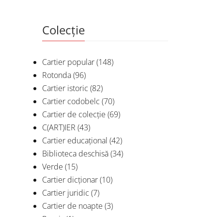
Colecție
Cartier popular
(148)
Rotonda
(96)
Cartier istoric
(82)
Cartier codobelc
(70)
Cartier de colecție
(69)
C(ART)IER
(43)
Cartier educațional
(42)
Biblioteca deschisă
(34)
Verde
(15)
Cartier dicționar
(10)
Cartier juridic
(7)
Cartier de noapte
(3)