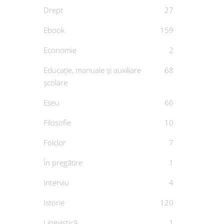
Drept
27
Ebook
159
Economie
2
Educație, manuale și auxiliare
68
școlare
Eseu
66
Filosofie
10
Folclor
7
În pregătire
1
Interviu
4
Istorie
120
Lingvistică
1