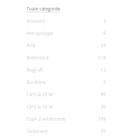
Toate categoriile
Accesorii
3
Educ
Antropologie
6
au
Artă
34
Beletristică
518
Caietu
II
Biografii
12
De
MARI
Bucătărie
5
Cărți la 20 lei
99
Cărți la 50 lei
30
Copii și adolescenți
199
Dicționare
20