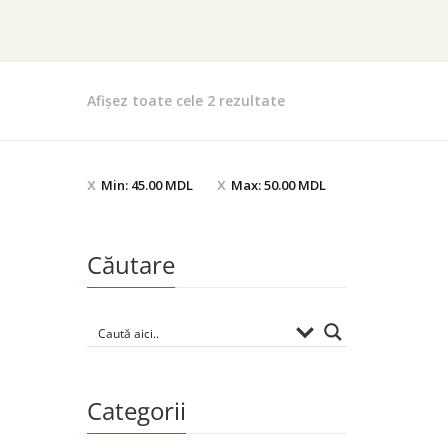
Sortat
Afișez toate cele 2 rezultate
după
cele
mai
Min:
45.00
MDL
Max:
50.00
MDL
recente
Căutare
Categorii