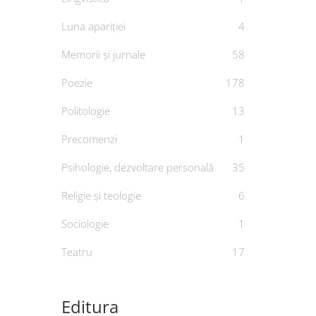
Luna apariției
4
Memorii și jurnale
58
Poezie
178
Politologie
13
Precomenzi
1
Psihologie, dezvoltare personală
35
Religie și teologie
6
Sociologie
1
Teatru
17
Editura