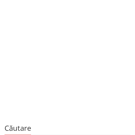
Educație, manuale și auxiliare școlare
59.00
MDL
Carte de lectură
De
MARIANA MARIN, DANIELA STATE
Căutare