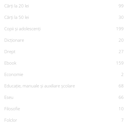
Cărți la 20 lei
99
Cărți la 50 lei
30
Copii și adolescenți
199
Dicționare
20
Drept
27
Ebook
159
Economie
2
Educație, manuale și auxiliare școlare
68
Eseu
66
Filosofie
10
Folclor
7