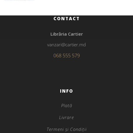
CONTACT
Librăria Cartier
vanzari@cartier.md
068 555 579
INFO
Plată
Livrare
Termeni și Condiții