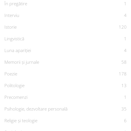
În pregătire
1
Interviu
4
Istorie
120
Lingvistică
1
Luna apariției
4
Memorii și jurnale
58
Poezie
178
Politologie
13
Precomenzi
1
Psihologie, dezvoltare personală
35
Religie și teologie
6