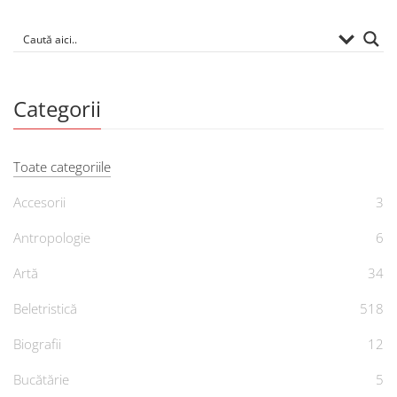
Categorii
Toate categoriile
Accesorii
3
Antropologie
6
Artă
34
Beletristică
518
Biografii
12
Bucătărie
5