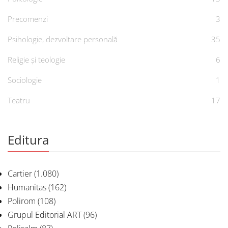
Precomenzi
3
Psihologie, dezvoltare personală
35
Religie și teologie
6
Sociologie
1
Teatru
17
Editura
Cartier
(1.080)
Humanitas
(162)
Polirom
(108)
Grupul Editorial ART
(96)