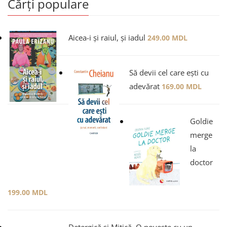
Cărți populare
Aicea-i și raiul, și iadul
249.00
MDL
Să devii cel care ești cu
adevărat
169.00
MDL
Goldie
merge
la
doctor
199.00
MDL