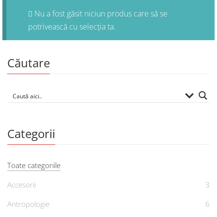
Nu a fost găsit niciun produs care să se
potrivească cu selecția ta.
Căutare
Categorii
Toate categoriile
Accesorii
3
Antropologie
6