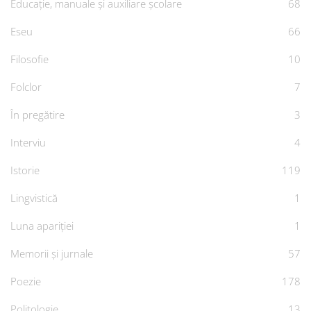
Educație, manuale și auxiliare școlare
68
Eseu
66
Filosofie
10
Folclor
7
În pregătire
3
Interviu
4
Istorie
119
Lingvistică
1
Luna apariției
1
Memorii și jurnale
57
Poezie
178
Politologie
13