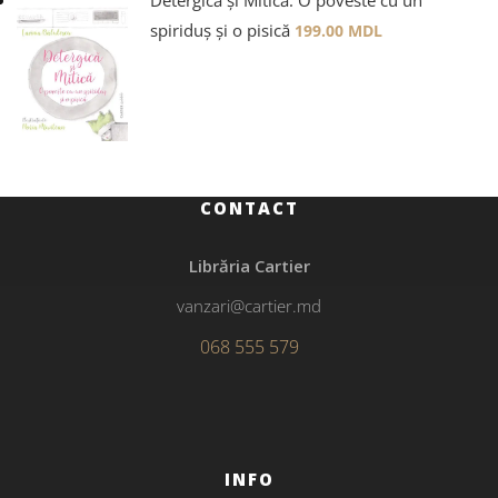
Detergică și Mitică. O poveste cu un
spiriduș și o pisică
199.00
MDL
CONTACT
Librăria Cartier
vanzari@cartier.md
068 555 579
INFO