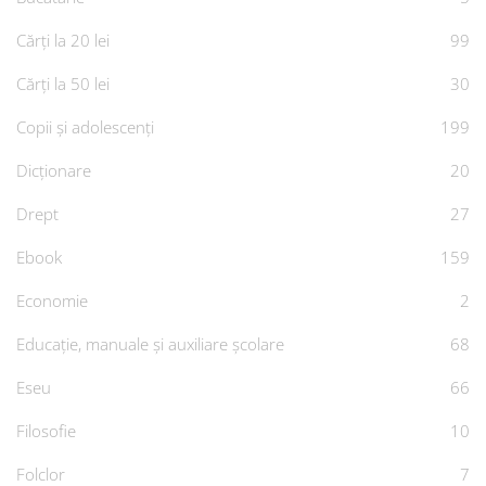
Cărți la 20 lei
99
Cărți la 50 lei
30
Copii și adolescenți
199
Dicționare
20
Drept
27
Ebook
159
Economie
2
Educație, manuale și auxiliare școlare
68
Eseu
66
Filosofie
10
Folclor
7