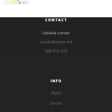
CONTACT
Librăria Cartier
vanzari@cartier.md
068 555 579
INFO
Plată
Livrare