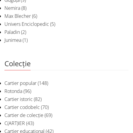
Guguță
(9)
Nemira
(8)
Max Blecher
(6)
Univers Enciclopedic
(5)
Paladin
(2)
Junimea
(1)
Colecție
Cartier popular
(148)
Rotonda
(96)
Cartier istoric
(82)
Cartier codobelc
(70)
Cartier de colecție
(69)
C(ART)IER
(43)
Cartier educațional
(42)