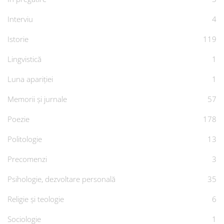
Interviu
4
Istorie
119
Lingvistică
1
Luna apariției
1
Memorii și jurnale
57
Poezie
178
Politologie
13
Precomenzi
3
Psihologie, dezvoltare personală
35
Religie și teologie
6
Sociologie
1