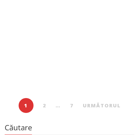
Beletristică
79.00
MDL
Câinele de bronz
De
EMANUELA IURKIN
1
2
…
7
URMĂTORUL
Căutare