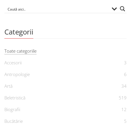
Categorii
Toate categoriile
Accesorii
3
Antropologie
6
Artă
34
Beletristică
519
Biografii
12
Bucătărie
5