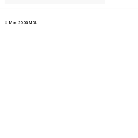
Min:
20.00
MDL