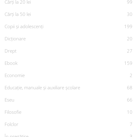
Cărți la 20 lei
99
Cărți la 50 lei
30
Copii și adolescenți
199
Dicționare
20
Drept
27
Ebook
159
Economie
2
Educație, manuale și auxiliare școlare
68
Eseu
66
Filosofie
10
Folclor
7
În pregătire
3