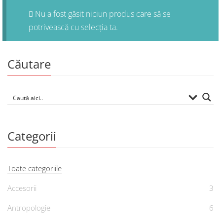
Nu a fost găsit niciun produs care să se
potrivească cu selecția ta.
Căutare
Categorii
Toate categoriile
Accesorii
3
Antropologie
6