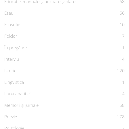
Educație, manuale și auxiliare școlare
68
Eseu
66
Filosofie
10
Folclor
7
În pregătire
1
Interviu
4
Istorie
120
Lingvistică
1
Luna apariției
4
Memorii și jurnale
58
Poezie
178
Politologie
13