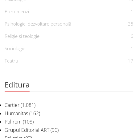
Precomenzi
1
Psihologie, dezvoltare personală
35
Religie și teologie
6
Sociologie
1
Teatru
17
Editura
Cartier
(1.081)
Humanitas
(162)
Polirom
(108)
Grupul Editorial ART
(96)