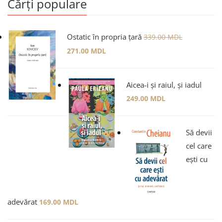
Cărți populare
Ostatic în propria țară
339.00
MDL
271.00
MDL
Aicea-i și raiul, și iadul
249.00
MDL
Să devii
cel care
ești cu
adevărat
169.00
MDL