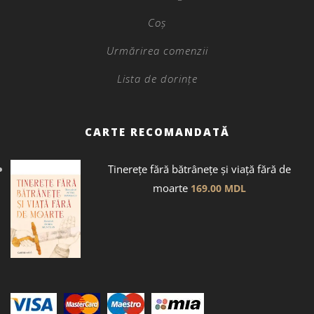
Coș
Urmărirea comenzii
Lista de dorințe
CARTE RECOMANDATĂ
Tinerețe fără bătrânețe și viață fără de
moarte
169.00
MDL