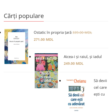
Cărți populare
Ostatic în propria țară
339.00
MDL
271.00
MDL
Aicea-i și raiul, și iadul
249.00
MDL
Să devii
cel care
ești cu