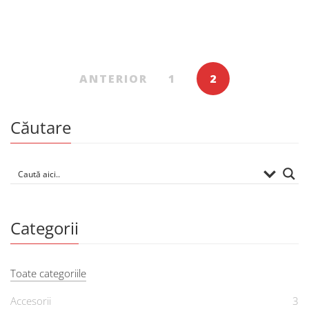
Dicționar de simboluri literare
De
MICHAEL FERBER
ANTERIOR
1
2
Căutare
Categorii
Toate categoriile
Accesorii
3