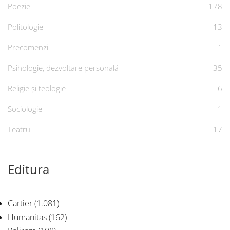
Poezie
178
Politologie
13
Precomenzi
1
Psihologie, dezvoltare personală
35
Religie și teologie
6
Sociologie
1
Teatru
17
Editura
Cartier
(1.081)
Humanitas
(162)