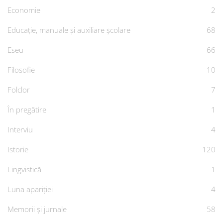
Economie
2
Educație, manuale și auxiliare școlare
68
Eseu
66
Filosofie
10
Folclor
7
În pregătire
1
Interviu
4
Istorie
120
Lingvistică
1
Luna apariției
4
Memorii și jurnale
58