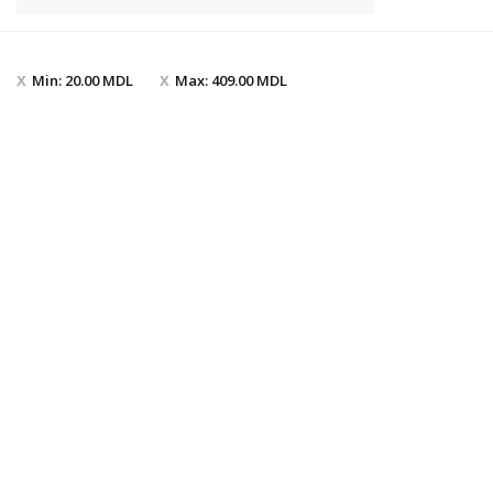
Min:
20.00
MDL
Max:
409.00
MDL