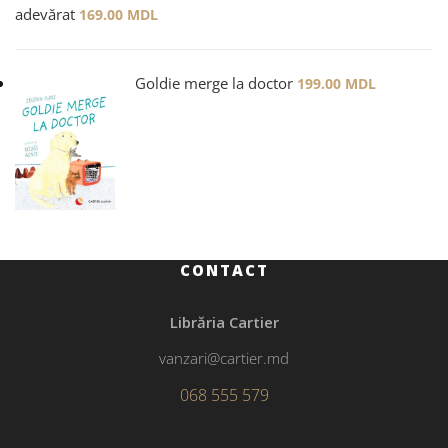
adevărat
169.00
MDL
Goldie merge la doctor
199.00
MDL
CONTACT
Librăria Cartier
vanzari@cartier.md
068 555 579