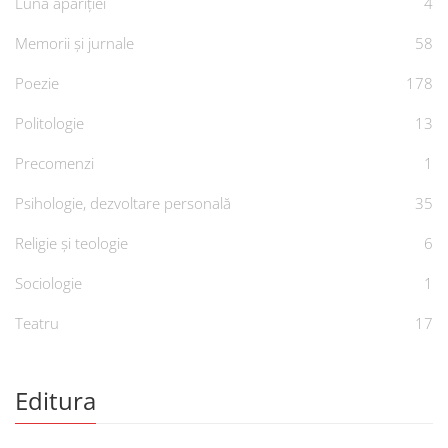
Luna apariției
4
Memorii și jurnale
58
Poezie
178
Politologie
13
Precomenzi
1
Psihologie, dezvoltare personală
35
Religie și teologie
6
Sociologie
1
Teatru
17
Editura