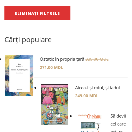
ELIMINAȚI FILTRELE
Cărți populare
Ostatic în propria țară
339.00
MDL
271.00
MDL
Aicea-i și raiul, și iadul
249.00
MDL
Să devii
cel care
ești cu