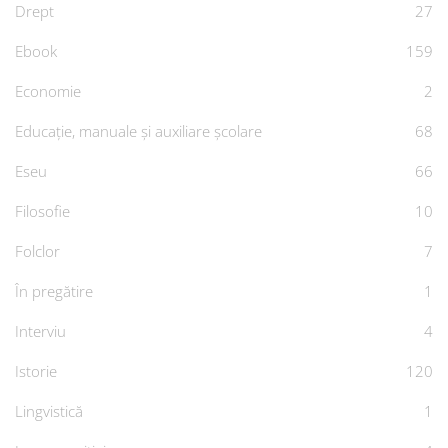
Drept
27
Ebook
159
Economie
2
Educație, manuale și auxiliare școlare
68
Eseu
66
Filosofie
10
Folclor
7
În pregătire
1
Interviu
4
Istorie
120
Lingvistică
1