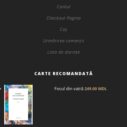
Contul
Checkout Pagina
Coș
Urmărirea comenzii
Lista de dorințe
CARTE RECOMANDATĂ
Focul din vatră
249.00
MDL