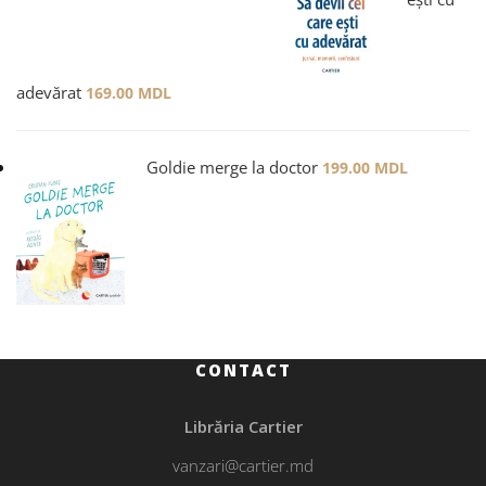
adevărat
169.00
MDL
Goldie merge la doctor
199.00
MDL
CONTACT
Librăria Cartier
vanzari@cartier.md